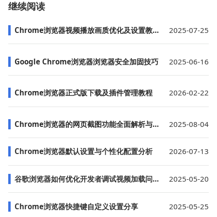
继续阅读
Chrome浏览器视频播放画质优化及设置教程
2025-07-25
Google Chrome浏览器浏览器安全加固技巧
2025-06-16
Chrome浏览器正式版下载及插件管理教程
2026-02-22
Chrome浏览器的网页截图功能全面解析与操作技巧
2025-08-04
Chrome浏览器默认设置与个性化配置分析
2026-07-13
谷歌浏览器如何优化开发者调试视频加载问题
2025-05-20
Chrome浏览器快捷键自定义设置分享
2025-05-25