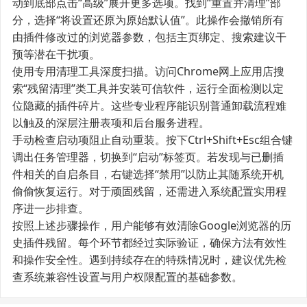
动到底部点击“高级”展开更多选项。找到“重置并清理”部
分，选择“将设置还原为原始默认值”。此操作会撤销所有
由插件修改过的浏览器参数，包括主页绑定、搜索建议干
预等潜在干扰项。
使用专用清理工具深度扫描。访问Chrome网上应用店搜
索“残留清理”类工具并安装可信软件，运行全面检测以定
位隐藏的插件碎片。这些专业程序能识别普通卸载流程难
以触及的深层注册表项和后台服务进程。
手动检查启动项阻止自动重装。按下Ctrl+Shift+Esc组合键
调出任务管理器，切换到“启动”标签页。若发现与已删插
件相关的自启条目，右键选择“禁用”以防止其随系统开机
偷偷恢复运行。对于顽固残留，还需进入系统配置实用程
序进一步排查。
按照上述步骤操作，用户能够有效清除Google浏览器的历
史插件残留。每个环节都经过实际验证，确保方法有效性
和操作安全性。遇到持续存在的特殊情况时，建议优先检
查系统兼容性设置与用户权限配置的基础参数。