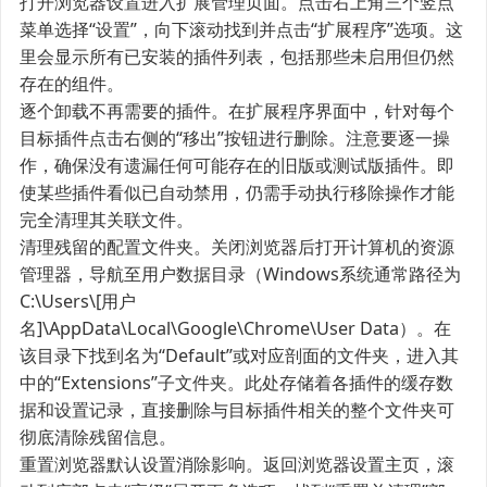
打开浏览器设置进入扩展管理页面。点击右上角三个竖点
菜单选择“设置”，向下滚动找到并点击“扩展程序”选项。这
里会显示所有已安装的插件列表，包括那些未启用但仍然
存在的组件。
逐个卸载不再需要的插件。在扩展程序界面中，针对每个
目标插件点击右侧的“移出”按钮进行删除。注意要逐一操
作，确保没有遗漏任何可能存在的旧版或测试版插件。即
使某些插件看似已自动禁用，仍需手动执行移除操作才能
完全清理其关联文件。
清理残留的配置文件夹。关闭浏览器后打开计算机的资源
管理器，导航至用户数据目录（Windows系统通常路径为
C:\Users\[用户
名]\AppData\Local\Google\Chrome\User Data）。在
该目录下找到名为“Default”或对应剖面的文件夹，进入其
中的“Extensions”子文件夹。此处存储着各插件的缓存数
据和设置记录，直接删除与目标插件相关的整个文件夹可
彻底清除残留信息。
重置浏览器默认设置消除影响。返回浏览器设置主页，滚