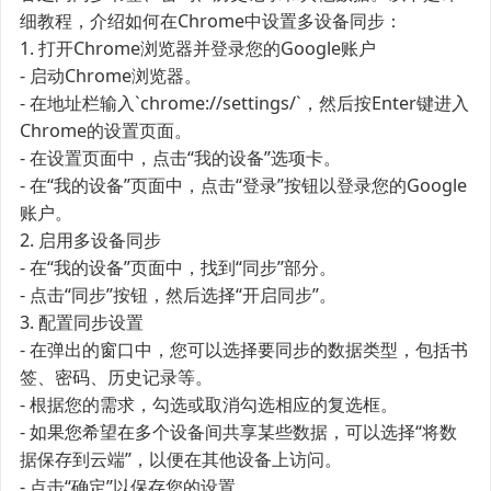
细教程，介绍如何在Chrome中设置多设备同步：
1. 打开Chrome浏览器并登录您的Google账户
- 启动Chrome浏览器。
- 在地址栏输入`chrome://settings/`，然后按Enter键进入
Chrome的设置页面。
- 在设置页面中，点击“我的设备”选项卡。
- 在“我的设备”页面中，点击“登录”按钮以登录您的Google
账户。
2. 启用多设备同步
- 在“我的设备”页面中，找到“同步”部分。
- 点击“同步”按钮，然后选择“开启同步”。
3. 配置同步设置
- 在弹出的窗口中，您可以选择要同步的数据类型，包括书
签、密码、历史记录等。
- 根据您的需求，勾选或取消勾选相应的复选框。
- 如果您希望在多个设备间共享某些数据，可以选择“将数
据保存到云端”，以便在其他设备上访问。
- 点击“确定”以保存您的设置。