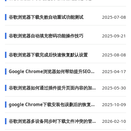
谷歌浏览器下载失败自动重试功能测试
2025-07-08
谷歌浏览器自动填充密码功能操作技巧
2025-09-21
谷歌浏览器下载完成后快速恢复默认设置
2025-08-08
Google Chrome浏览器如何帮助提升SEO排名
2025-04-17
谷歌浏览器如何通过插件提升页面内容的加载顺序
2025-05-30
google Chrome下载安装包误删后的恢复方法
2025-10-09
谷歌浏览器多设备同步时下载文件冲突的管理策略
2026-02-10