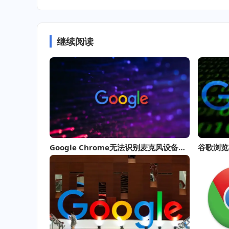
继续阅读
Google Chrome无法识别麦克风设备的修复方式