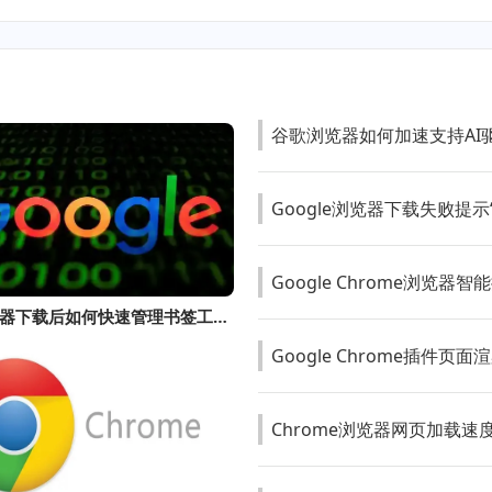
谷歌浏览器如何加速支持AI
Google浏览器下载失败提示“
Google Chrome浏览器
谷歌浏览器下载后如何快速管理书签工具栏
Google Chrome插件页
Chrome浏览器网页加载