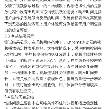
反映了视频播放过程中的平均帧数；视频连续性指的是播
放过程中没有出现画面冻结或跳跃的情况；响应时间是指
用户操作后系统做出反应的时间；系统负载表示在高流量
下浏览器的性能表现；用户体验评分则是基于用户调查得
出的综合评价。
3.3 测试结果展示
测试结果显示，在理想网络条件下，Chrome浏览器的视
频播放稳定性表现良好。大多数情况下，缓冲时间控制在
XX秒以内，平均帧率保持在XXfps以上，视频连续性得到
了保障，响应时间迅速且稳定。然而，在网络条件较差的
情况下，如高延迟或低带宽环境下，缓冲时间会显著增
加，平均帧率下降，视频连续性受到影响，响应时间变
长。系统负载在高流量下表现出色，但当流量进一步增加
时，系统可能会出现性能瓶颈。用户体验评分普遍较高，
但仍有改进空间。
3.4 性能问题总结
性能问题主要集中在网络条件不佳时的视频播放稳定性
上。缓冲时间的延长主要是由于网络条件限制导致的数据