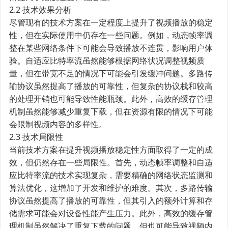
2.2 技术效果分析
尽管现有的技术方案在一定程度上提升了视频播放的稳定
性，但在实际使用中仍存在一些问题。例如，动态帧率调
整在某些网络条件下可能会导致播放不连贯，影响用户体
验。自适应比特率流虽然能够根据网络状况调整视频质
量，但在带宽不足的情况下可能会引发缓冲问题。多路传
输协议虽然提高了播放的可靠性，但复杂的协议栈和较高
的处理开销也可能导致性能瓶颈。此外，高效的缓存管理
机制虽然能够减少重复下载，但在资源有限的情况下可能
会限制视频内容的多样性。
2.3 技术局限性
当前技术方案在提升视频播放稳定性方面取得了一定的成
效，但仍然存在一些局限性。首先，动态帧率调整和自适
应比特率流的技术实现复杂，需要精确的网络状态监测和
算法优化，这增加了开发和维护的难度。其次，多路传输
协议虽然提高了播放的可靠性，但其引入的额外计算和存
储需求可能会对设备性能产生压力。此外，高效的缓存管
理机制虽然解决了重复下载的问题，但也可能导致视频内