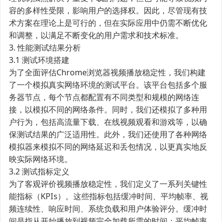
容的多样性受限，影响用户的选择权。因此，尽管现有技
术方案在理论上是可行的，但在实际应用中仍需不断优化
和调整，以满足不断变化的用户需求和技术标准。
3. 性能测试结果分析
3.1 测试环境搭建
为了全面评估Chrome浏览器视频播放稳定性，我们构建
了一个模拟真实网络环境的测试平台。该平台包括多个服
务器节点，每个节点都配置有不同类型和规模的网络连
接，以模拟不同的网络条件。同时，我们还模拟了多种用
户行为，包括高流量下载、在线视频观看和游戏等，以确
保测试结果的广泛适用性。此外，我们还使用了各种网络
模拟器来模拟不同的网络延迟和丢包情况，以更真实地反
映实际网络环境。
3.2 测试指标定义
为了客观评价视频播放稳定性，我们定义了一系列关键性
能指标（KPIs）。这些指标包括缓冲时间、平均帧率、视
频连续性、响应时间、系统负载和用户体验评分。缓冲时
间是指从开始播放到视频完全加载所需的时间；平均帧率