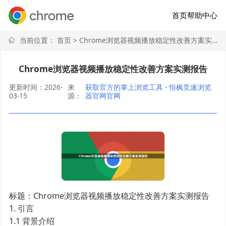
首页
帮助中心
当前位置：
首页
> Chrome浏览器视频播放稳定性改善方案实测报告
Chrome浏览器视频播放稳定性改善方案实测报告
更新时间：2026-
来
获取官方的掌上浏览工具 - 恒枫竞速浏览
03-15
源：
器官网官网
标题：Chrome浏览器视频播放稳定性改善方案实测报告
1. 引言
1.1 背景介绍