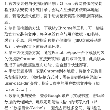
1. 官方安装包与便携版的区别：Chrome官网提供的安装
程序默认安装到系统目录，会写入注册表并依赖本地配
置。若需便携式使用，需手动调整安装路径和数据存储位
置。
2. 制作便携版的方法：下载MyChrome等工具，可一键提
取官方安装包文件，将浏览器程序与用户数据（如书签、
缓存）分离。用户需指定数据存储路径（如U盘或移动硬
盘），确保配置不依赖系统环境。
3. 第三方便携版方案：通过PortableApps平台下载预封装
的便携版Chrome，直接安装到U盘后即可使用。此类版本
集成了自动数据重定向功能，适合新手快速部署。
4. 手动配置步骤：安装Chrome到本地后，将整个安装目
录复制到U盘。创建快捷方式时，需在目标路径中添加`--
user-data-dir`参数，指定U盘中的用户数据文件夹（如
`User Data`）。
5. 数据同步与安全：登录Google账户可实现书签、密码等
数据的云端同步。建议定期清理U盘中的缓存文件（路
径：`数据目录/Cache`），避免占用过多空间。若U盘丢