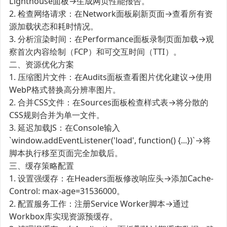
Lighthouse面板→生成网页性能报告。
2. 检查网络请求：在Network面板刷新页面→查看所有资
源加载状态和耗时情况。
3. 分析渲染时间：在Performance面板录制页面加载→观
察首次内容绘制（FCP）和可交互时间（TTI）。
二、资源优化方案
1. 压缩图片文件：在Audits面板查看图片优化建议→使用
WebP格式替换高分辨率图片。
2. 合并CSS文件：在Sources面板检查样式表→将分散的
CSS规则合并为单一文件。
3. 延迟加载JS：在Console输入
`window.addEventListener('load', function() {...})`→将
脚本执行移至页面完全加载后。
三、缓存策略配置
1. 设置强缓存：在Headers面板修改响应头→添加Cache-
Control: max-age=31536000。
2. 配置服务工作：注册Service Worker脚本→通过
Workbox库实现资源预缓存。