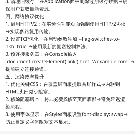
3. 清理旧缓存：在Application面板删除过期缓存数据→确
保用户获取最新资源。
四、网络协议优化
1. 启用HTTP/2：在实验性功能页面强制使用HTTP/2协议
→实现多路复用传输。
2. 设置TCP优化：在启动参数添加`--flag-switches-to-
nkb=true`→使用最新的拥塞控制算法。
3. 预连接服务器：在Console输入
`document.createElement('link').href='//example.com'`→
提前建立连接通道。
五、渲染效率提升
1. 优化关键CSS：在覆盖层面板提取首屏样式→内联到
HTML头部减少阻塞。
2. 移除阻塞脚本：将非必要JS移至页面底部→避免延迟渲
染流程。
3. 使用字体显示：在Styles面板设置font-display: swap→
防止自定义字体阻塞文本显示。