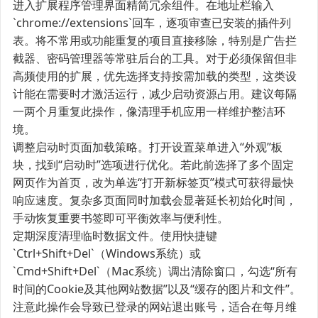
进入扩展程序管理界面精简冗余组件。在地址栏输入
`chrome://extensions`回车，逐项审查已安装的插件列
表。将不常用或功能重复的项目直接移除，特别是广告拦
截器、密码管理器等常驻后台的工具。对于必须保留但非
高频使用的扩展，优先选择支持按需加载的类型，这类设
计能在需要时才激活运行，减少启动资源占用。建议每隔
一两个月重复此操作，像清理手机应用一样维护整洁环
境。
调整启动时页面加载策略。打开设置菜单进入“外观”板
块，找到“启动时”选项进行优化。若此前选择了多个固定
网页作为首页，改为单选“打开新标签页”模式可获得最快
响应速度。复杂多页面同时加载会显著延长初始化时间，
手动恢复重要书签即可平衡效率与便利性。
定期深度清理临时数据文件。使用快捷键
`Ctrl+Shift+Del`（Windows系统）或
`Cmd+Shift+Del`（Mac系统）调出清除窗口，勾选“所有
时间的Cookie及其他网站数据”以及“缓存的图片和文件”。
注意此操作会导致已登录的网站退出账号，适合在每月维