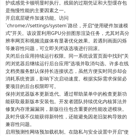
护或感觉卡顿明显时执行。残留的过期凭证和大型缓存包
是拖慢性能的主要因素之一。
开启底层硬件加速功能。访问
`chrome://settings/system`路径，开启“使用硬件加速模
式”开关。该设置利用GPU分担图形渲染任务，尤其对高分
辨率网页和视频流媒体有显著优化效果。若遇到画面闪烁
等兼容性问题，可立即关闭该选项进行回滚。
关闭后台应用持续运行权限。同一系统设置页面中找到“关
闭浏览器后继续运行后台应用”选项并取消勾选。许多在线
文档类服务默认保持长连接状态，虽然方便实时同步却会
消耗系统资源，影响下次启动速度。根据实际需求保留必
要项目的后台权限即可。
保持浏览器版本更新迭代。通过帮助菜单中的检查更新功
能获取最新版本安装包。开发者团队持续优化内核算法并
修复内存泄漏漏洞，新版往往包含重要的性能改进模块。
及时升级不仅能获得新特性，还能避免因老旧架构导致的
兼容性问题。
启用预测性网络预加载机制。在隐私与安全设置中开启“使