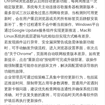
Chrome浏览器默认启用自动更新功能，每两周推送一次
稳定版更新。系统每天主动连接谷歌服务器检测新版本，
最多尝试三次以避免过度占用网络资源。当检测到可用更
新时，会在用户重启浏览器或关闭所有标签页后静默安装
新补丁，整个过程通常不会中断当前操作。Windows平台
通过Google Update服务组件实现更新推送，Mac和
Linux系统的底层逻辑与此相似但实现方式略有差异。
若发现插件运行异常、安全漏洞警告或急需体验新功能
时，可手动触发升级流程。进入浏览器设置界面，依次点
击“关于Chrome”，页面将自动联网核查版本差异。如有更
新提示，点击“重新启动”按钮即可完成升级部署。该操作
能强制覆盖可能存在的损坏文件，解决因配置错误导致的
功能性故障。
企业管理员可通过组策略工具集中管控更新行为，包括延
迟推送时间、限制带宽占用等参数调整。普通用户若遇到
更新卡顿问题，建议优先检查网络连通性并确保系统日期
准确。对于反复失败的案例，可尝试临时关闭杀毒软件防
护墙后再执行更新操作。